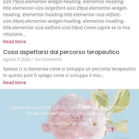
size:19px}.elementor-widget-heading .elementor-heading-
title.elementor-size-large{font-size:29px}.elementor-widget-
heading .elementor-heading-title.elementor-size-xl{font-
size:39px}.elementor-widget-heading .elementor-heading-
title.elementor-size-xxl{font-size:59px} Come capire se la mia
relazione...
Read More
Cosa aspettarsi dal percorso terapeutico
Agosto 7, 2024
/
No Comments
Spesso ci si domanda come si sviluppa un percorso terapeutico
In questo post ti spiego come si sviluppa il mio...
Read More
Via Antonio Caccia 39, 33100 – Udine | Phone: +39 379 258 6731
| Email: vittoriaettorre.psicologa@gmail.com
P.IVA 03047470301